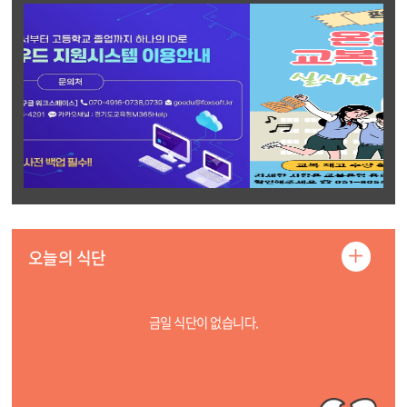
전
시
음
스
페
정
페
트
이
지
이
보
지
지
기
더
오늘의 식단
보
기
금일 식단이 없습니다.