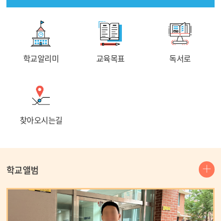
05
여름방학
06
여름방학
07
여름방학
08
여름방학
학교알리미
교육목표
독서로
08
토요휴업일
09
여름방학
10
여름방학
찾아오시는길
11
여름방학
12
여름방학
13
여름방학
학교앨범
더
14
여름방학
보
기
15
여름방학
15
광복절