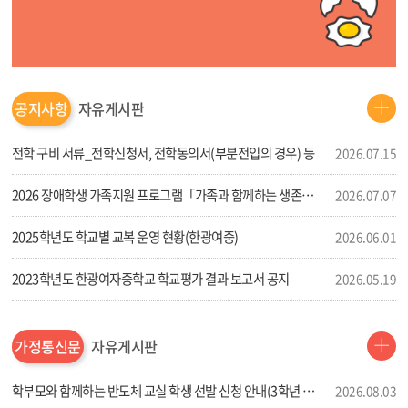
공지사항
자유게시판
공
지
사
전학 구비 서류_전학신청서, 전학동의서(부분전입의 경우) 등
2026.07.15
항
더
보
2026 장애학생 가족지원 프로그램「가족과 함께하는 생존수영 및 체험 다이빙」 신청 안내
2026.07.07
기
2025학년도 학교별 교복 운영 현황(한광여중)
2026.06.01
2023학년도 한광여자중학교 학교평가 결과 보고서 공지
2026.05.19
가정통신문
자유게시판
가
정
통
학부모와 함께하는 반도체 교실 학생 선발 신청 안내(3학년 대상)
2026.08.03
신