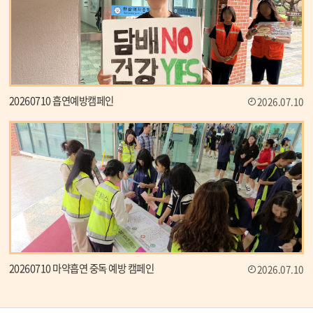
16
여름방학
17
여름방학
17
대체공휴일
18
여름방학
19
개학식
20260710 흡연예방캠페인
2026.07.10
22
토요휴업일
29
토요휴업일
20260710 마약흡연 중독 예방 캠페인
2026.07.10
배