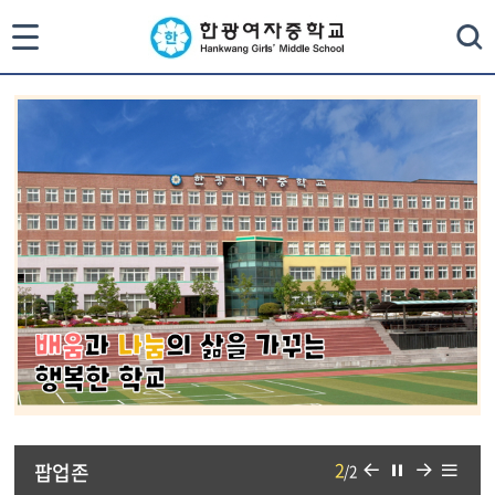
통
검색
합
검
색
닫
기
이
일
다
리
1
팝업존
/
2