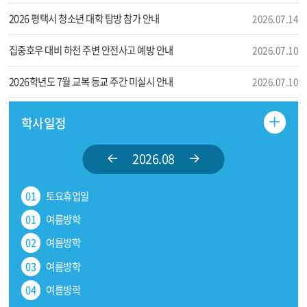
문
더
2026 평택시 청소년 대학 탐방 참가 안내
2026.07.14
보
기
집중호우 대비 하천 주변 안전사고 예방 안내
2026.07.10
2026학년도 7월 교복 등교 주간 미실시 안내
2026.07.10
더
학사일정
보
이
다
2026.08
기
전
음
01
토요휴업일
달
달
01
여름방학
02
여름방학
03
여름방학
04
여름방학