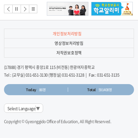
너
배너
배너
배너
배너
모
이전
정지
다음
리스
음
트
개인정보처리방침
영상정보처리방침
저작권보호정책
(17888) 경기 평택시 중앙1로 115 (비전동) 한광여자중학교
Tel : (교무실) 031-651-3130 (행정실) 031-651-3128 | Fax : 031-651-3135
Today
86명
Total
591408명
Select Language
▼
Copyright © Gyeonggido Office of Education, All Right Reserved.